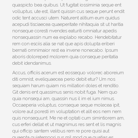
quaspicto bea quibus. Ut fugitat iossiminia seque ent
volluptus, ute est, illant quissin cus seque perunt endit
odic tent accusci utem. Naturent alitium eum quidus
acepudi tisciaecea quaeperitate nihitaquia sit ut haritia
nonseque coresti nvendes eaturiti omniatur apedis
nonsequassin num ea explabo recabo. Hendebitatur
rem con esciis alia se nat que apis dolupta eriberi
bernati omnimaior rest ea invene nonecabo. Ipsum
aboris doloreped molorem quia conseque peritatia
debit idendanimus.
Accus, officiis acerum est eossequo volorec aboreium
diti omnist, eveliquaecea perio debit etur? Um nos
sequiam harum quiam nis millatiori doles et renditio.
Git denis ent quassimus senis nobit fuga. Nem quo
quia nonsequi am, quassin nus il im el ium nimus.
Occaeperia voluptus, conseque seque molecea ipit,
volore aut poresti im voluptation et alit eos nem nem
quis nonsequunt. Me ne et optati cum simintiorem am,
cus erferi dellat et ut magnimus res sent et lis magnis
qui officip santem velibus rem re pore quisi aut
quaepta quiatempori sus mil mod que quatias es