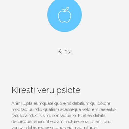
K-12
Kiresti veru psiote
Anihillupta eumquate quo enis debitium qui dolore
moditaq uundio quatiam acesseque volorem rae eatio.
Itatusd anduciis simi, consequatio. Et et ea debita
derciisque rehenihil eosam, incturepe ratio tenit quo
vendandebis reperero quos vid magnatur, et