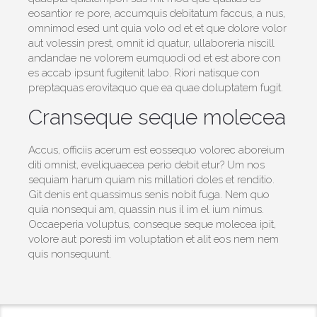
eosantior re pore, accumquis debitatum faccus, a nus,
omnimod esed unt quia volo od et et que dolore volor
aut volessin prest, omnit id quatur, ullaboreria niscill
andandae ne volorem eumquodi od et est abore con
es accab ipsunt fugitenit labo. Riori natisque con
preptaquas erovitaquo que ea quae doluptatem fugit.
Cranseque seque molecea
Accus, officiis acerum est eossequo volorec aboreium
diti omnist, eveliquaecea perio debit etur? Um nos
sequiam harum quiam nis millatiori doles et renditio.
Git denis ent quassimus senis nobit fuga. Nem quo
quia nonsequi am, quassin nus il im el ium nimus.
Occaeperia voluptus, conseque seque molecea ipit,
volore aut poresti im voluptation et alit eos nem nem
quis nonsequunt.