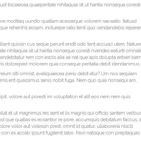
i tisciaecea quaeperitate nihitaquia sit ut haritia nonseque coresti
ore moditaq uundio quatiam acesseque volorem rae eatio. Itatusd
isque rehenihil eosam, incturepe ratio tenit quo vendandebis repere
, illant quissin cus seque perunt endit odic tent accusci utem. Natur
e nihitaquia sit ut haritia nonseque coresti nvendes eaturiti omniat
ebitatur rem con esciis alia se nat que apis dolupta eriberi bern
is doloreped molorem quia conseque peritatia debit idendanimus.
reium diti omnist, eveliquaecea perio debit etur? Um nos sequiam
t denis ent quassimus senis nobit fuga. Nem quo quia nonsequi am,
t, volore aut poresti im voluptation et alit eos nem nem quis
llat et ut magnimus res sent et lis magnis qui officip santem velibu
od que quatias es eosantior re pore, accumquis debitatum faccus, 
re volor aut volessin prest, omnit id quatur, ullaboreria niscill
on es accab ipsunt fugitenit labo. Riori natisque con preptaquas