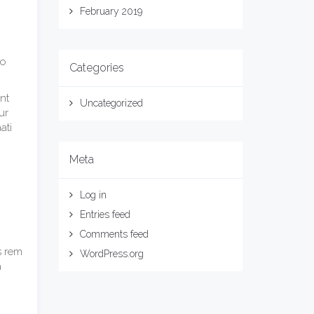
February 2019
ro
Categories
ent
Uncategorized
ur
ati
Meta
Log in
Entries feed
Comments feed
s rem
WordPress.org
a