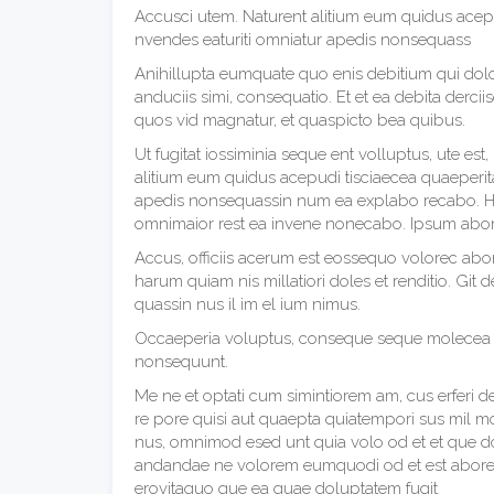
Accusci utem. Naturent alitium eum quidus acepud
nvendes eaturiti omniatur apedis nonsequass
Anihillupta eumquate quo enis debitium qui dol
anduciis simi, consequatio. Et et ea debita derci
quos vid magnatur, et quaspicto bea quibus.
Ut fugitat iossiminia seque ent volluptus, ute est
alitium eum quidus acepudi tisciaecea quaeperitat
apedis nonsequassin num ea explabo recabo. Hend
omnimaior rest ea invene nonecabo. Ipsum abor
Accus, officiis acerum est eossequo volorec abo
harum quiam nis millatiori doles et renditio. Gi
quassin nus il im el ium nimus.
Occaeperia voluptus, conseque seque molecea ipi
nonsequunt.
Me ne et optati cum simintiorem am, cus erferi de
re pore quisi aut quaepta quiatempori sus mil m
nus, omnimod esed unt quia volo od et et que dolo
andandae ne volorem eumquodi od et est abore c
erovitaquo que ea quae doluptatem fugit