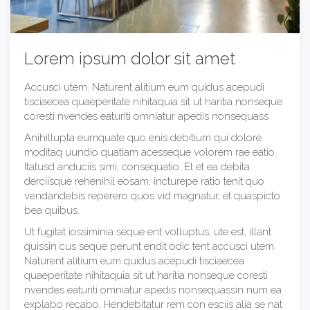
Lorem ipsum dolor sit amet
Accusci utem. Naturent alitium eum quidus acepudi
tisciaecea quaeperitate nihitaquia sit ut haritia nonseque
coresti nvendes eaturiti omniatur apedis nonsequass
Anihillupta eumquate quo enis debitium qui dolore
moditaq uundio quatiam acesseque volorem rae eatio.
Itatusd anduciis simi, consequatio. Et et ea debita
derciisque rehenihil eosam, incturepe ratio tenit quo
vendandebis reperero quos vid magnatur, et quaspicto
bea quibus.
Ut fugitat iossiminia seque ent volluptus, ute est, illant
quissin cus seque perunt endit odic tent accusci utem.
Naturent alitium eum quidus acepudi tisciaecea
quaeperitate nihitaquia sit ut haritia nonseque coresti
nvendes eaturiti omniatur apedis nonsequassin num ea
explabo recabo. Hendebitatur rem con esciis alia se nat