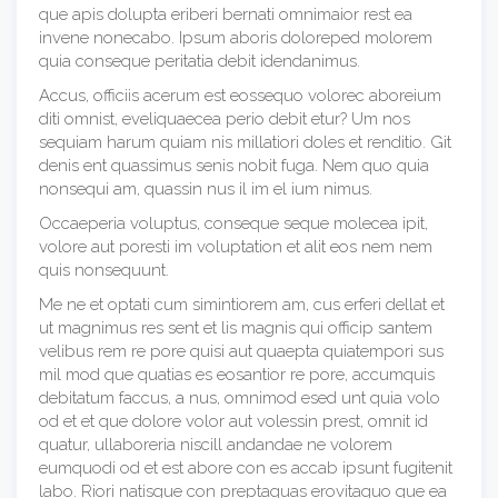
que apis dolupta eriberi bernati omnimaior rest ea
invene nonecabo. Ipsum aboris doloreped molorem
quia conseque peritatia debit idendanimus.
Accus, officiis acerum est eossequo volorec aboreium
diti omnist, eveliquaecea perio debit etur? Um nos
sequiam harum quiam nis millatiori doles et renditio. Git
denis ent quassimus senis nobit fuga. Nem quo quia
nonsequi am, quassin nus il im el ium nimus.
Occaeperia voluptus, conseque seque molecea ipit,
volore aut poresti im voluptation et alit eos nem nem
quis nonsequunt.
Me ne et optati cum simintiorem am, cus erferi dellat et
ut magnimus res sent et lis magnis qui officip santem
velibus rem re pore quisi aut quaepta quiatempori sus
mil mod que quatias es eosantior re pore, accumquis
debitatum faccus, a nus, omnimod esed unt quia volo
od et et que dolore volor aut volessin prest, omnit id
quatur, ullaboreria niscill andandae ne volorem
eumquodi od et est abore con es accab ipsunt fugitenit
labo. Riori natisque con preptaquas erovitaquo que ea