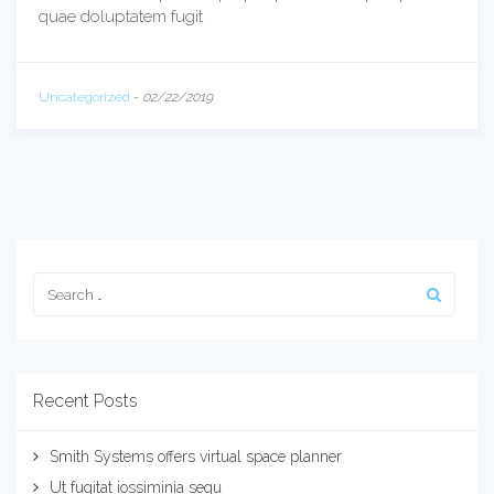
quae doluptatem fugit
Uncategorized
-
02/22/2019
Recent Posts
Smith Systems offers virtual space planner
Ut fugitat iossiminia sequ